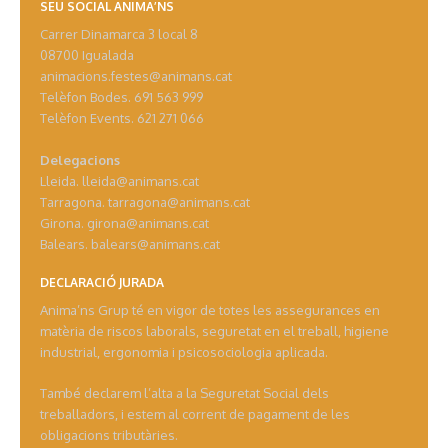
SEU SOCIAL ANIMA’NS
Carrer Dinamarca 3 local 8
08700 Igualada
animacions.festes@animans.cat
Telèfon Bodes. 691 563 999
Telèfon Events. 621 271 066
Delegacions
Lleida. lleida@animans.cat
Tarragona. tarragona@animans.cat
Girona. girona@animans.cat
Balears. balears@animans.cat
DECLARACIÓ JURADA
Anima’ns Grup té en vigor de totes les assegurances en
matèria de riscos laborals, seguretat en el treball, higiene
industrial, ergonomia i psicosociologia aplicada.
També declarem l’alta a la Seguretat Social dels
treballadors, i estem al corrent de pagament de les
obligacions tributàries.