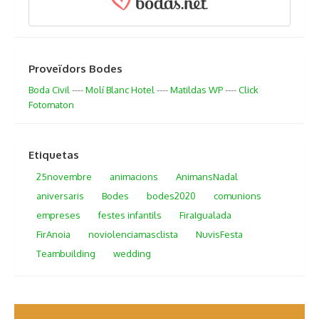
Proveïdors Bodes
Boda Civil
----
Molí Blanc Hotel
----
Matildas WP
----
Click
Fotomaton
Etiquetas
25novembre
animacions
AnimansNadal
aniversaris
Bodes
bodes2020
comunions
empreses
festes infantils
FiraIgualada
FirAnoia
noviolenciamasclista
NuvisFesta
Teambuilding
wedding