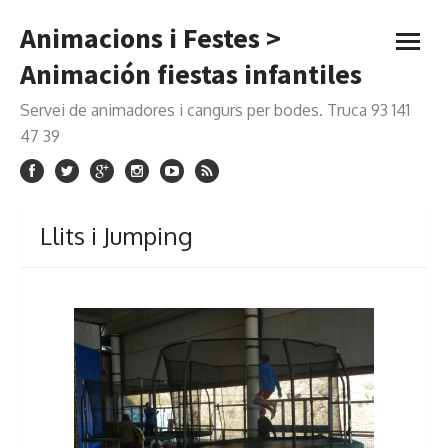
Saltar
Animacions i Festes >
al
abrir
contenido
menú
Animación fiestas infantiles
Servei de animadores i cangurs per bodes. Truca 93 141
47 39
Llits i Jumping