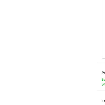
P
Bo
W
E