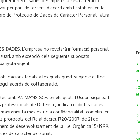
guretat necessàries per impedir la seva alteració,
at per part de tercers, d’acord amb l’establert en la
re de Protecció de Dades de Caràcter Personal i altra
LES DADES.
L’empresa no revelarà informació personal
E
Usuari, amb excepció dels següents suposats i
spanyola vigent:
pr
bligacions legals a les quals quedi subjecte el lloc
gui acords de col·laboració.
20
el
tes amb ANIMA’NS SCP. en els quals l’Usuari sigui part
s professionals de Defensa Jurídica i cedir les dades
 mantenint la més estricta confidencialitat, complint en
s protocols del Reial decret 1720/2007, de 21 de
l’
ment de desenvolupament de la Llei Orgànica 15/1999,
des de caràcter personal.
p