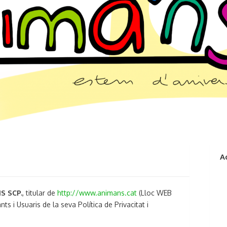
A
S
S SCP.
, titular de
http://www.animans.cat
(Lloc WEB
ts i Usuaris de la seva Política de Privacitat i