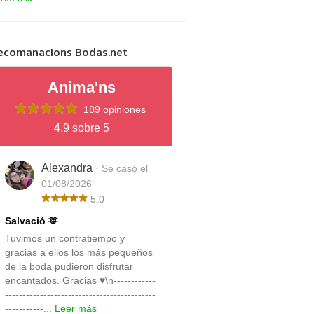
ecomanacions Bodas.net
Anima'ns
189 opiniones
4.9 sobre 5
Alexandra
· Se casó el
01/08/2026
5.0
Salvació 🫶
Tuvimos un contratiempo y
gracias a ellos los más pequeños
de la boda pudieron disfrutar
encantados. Gracias ♥️\n------------
-------------------------------------------
-----------...
Leer más