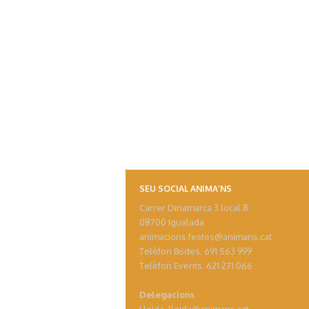
SEU SOCIAL ANIMA’NS
Carrer Dinamarca 3 local 8
08700 Igualada
animacions.festes@animans.cat
Telèfon Bodes. 691 563 999
Telèfon Events. 621 271 066
Delegacions
Lleida. lleida@animans.cat