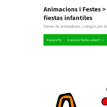
Saltar
Animacions i Festes 
al
contenido
fiestas infantiles
Servei de animadores i cangurs per b
EspaisxTU
A quines festes anem?