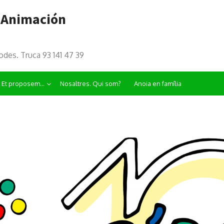
> Animación
odes. Truca 93 141 47 39
Et proposem…
Nosaltres. Qui som?
Anoia en família