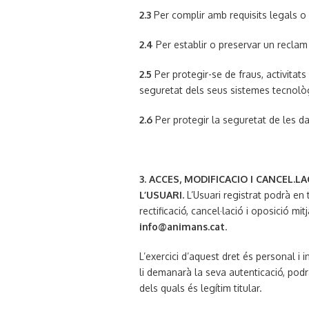
2.3
Per complir amb requisits legals o
2.4
Per establir o preservar un reclam 
2.5
Per protegir-se de fraus, activitats 
seguretat dels seus sistemes tecnològi
2.6
Per protegir la seguretat de les da
3. ACCES, MODIFICACIO I CANCEL.
L’USUARI.
L’Usuari registrat podrà en
rectificació, cancel·lació i oposició m
info@animans.cat
.
L’exercici d’aquest dret és personal i 
li demanarà la seva autenticació, pod
dels quals és legítim titular.