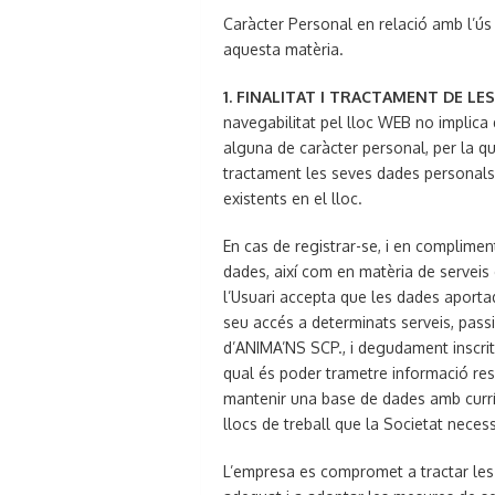
Caràcter Personal en relació amb l’ús
aquesta matèria.
1. FINALITAT I TRACTAMENT DE L
navegabilitat pel lloc WEB no implica q
alguna de caràcter personal, per la q
tractament les seves dades personals,
existents en el lloc.
En cas de registrar-se, i en complime
dades, així com en matèria de serveis 
l’Usuari accepta que les dades aportad
seu accés a determinats serveis, passi
d’ANIMA’NS SCP., i degudament inscrit 
qual és poder trametre informació resp
mantenir una base de dades amb currí
llocs de treball que la Societat necessi
L’empresa es compromet a tractar les