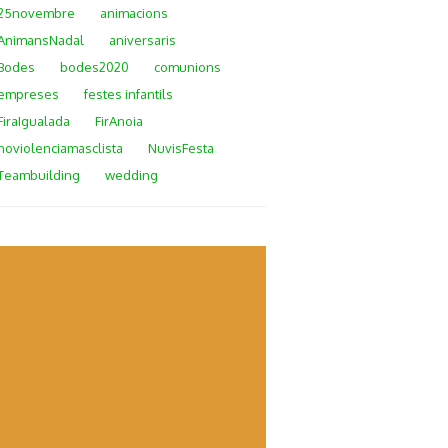
25novembre
animacions
AnimansNadal
aniversaris
Bodes
bodes2020
comunions
empreses
festes infantils
FiraIgualada
FirAnoia
noviolenciamasclista
NuvisFesta
Teambuilding
wedding