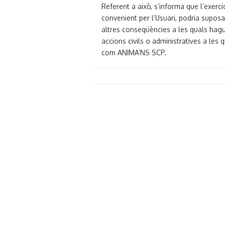
Referent a això, s’informa que l’exerci
convenient per l’Usuari, podria suposar
altres conseqüències a les quals hagu
accions civils o administratives a les q
com ANIMA’NS SCP.