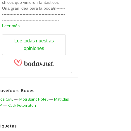
chicos que vinieron fantásticos
Una gran idea para la boda\n------
-------------------------------------------
---------------------------------------...
Leer más
Lee todas nuestras
opiniones
roveïdors Bodes
da Civil
----
Molí Blanc Hotel
----
Matildas
P
----
Click Fotomaton
tiquetas