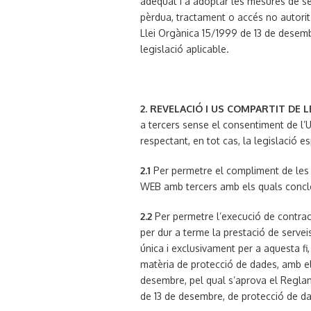
adequat i a adoptar les mesures de se
pèrdua, tractament o accés no autoritz
Llei Orgànica 15/1999 de 13 de desemb
legislació aplicable.
2. REVELACIÓ I US COMPARTIT DE 
a tercers sense el consentiment de l’
respectant, en tot cas, la legislació e
2.1
Per permetre el compliment de les o
WEB amb tercers amb els quals conclo
2.2
Per permetre l’execució de contrac
per dur a terme la prestació de servei
única i exclusivament per a aquesta fi,
matèria de protecció de dades, amb el
desembre, pel qual s’aprova el Regla
de 13 de desembre, de protecció de da