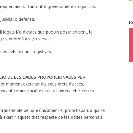
 requeriments d’autoritat governamental o judicial.
judicial o defensa.
R
il·legals i/o d’atacs que puguin posar en perill la
cs, informàtics i/o serveis.
des dels Usuaris registrats.
LACIÓ DE LES DADES PROPORCIONADES PER
 tot moment exercitar els seus drets d’accés,
itjançant comunicació escrita a l’adreça electrònica
intransferible pel que únicament el propi Usuari, a qui se
rà exercir aquest dret respecte de les dades personals