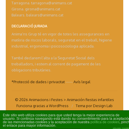
Tarragona. tarragona@animans.cat
Girona. girona@animans.cat
Balears. balears@animans.cat
DECLARACIÓ JURADA
Anima’ns Grup té en vigor de totes les assegurances en
matèria de riscos laborals, seguretat en el treball, higiene
industrial, ergonomia i psicosociologia aplicada.
També declarem l’alta a la Seguretat Social dels
treballadors, i estem al corrent de pagament de les
obligacions tributàries.
*Protecció de dades i privacitat
------
Avís legal
© 2026 Animacions i Festes > Animación fiestas infantiles
Funciona gracias a WordPress
/
Tema por Design Lab
Este sitio web utiliza cookies para que usted tenga la mejor experiencia de
usuario. Si continúa navegando está dando su consentimiento para la aceptació
Aviso Legal
de las mencionadas cookies y la aceptación de nuestra
política de cookies
, pinc
el enlace para mayor información.
Política de Privacidad
plugin cook