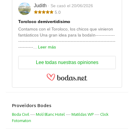
Judith
· Se casó el 20/06/2026
5.0
Toroloco demivertidisimo
Contamos con el Toroloco, los chicos que vinieron
fantásticos Una gran idea para la boda\n-------------
-----------------------------------------------------------------
----------...
Leer más
Lee todas nuestras opiniones
Proveïdors Bodes
Boda Civil
----
Molí Blanc Hotel
----
Matildas WP
----
Click
Fotomaton