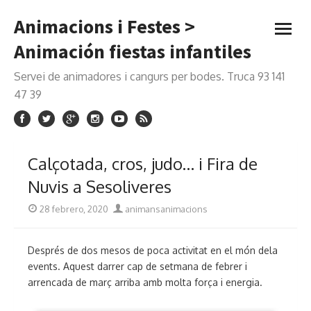
Saltar
Animacions i Festes >
al
abrir
contenido
menú
Animación fiestas infantiles
Servei de animadores i cangurs per bodes. Truca 93 141
47 39
Calçotada, cros, judo… i Fira de
Nuvis a Sesoliveres
Publicada
Autor
28 febrero, 2020
animansanimacions
el
Després de dos mesos de poca activitat en el món dela
events. Aquest darrer cap de setmana de febrer i
arrencada de març arriba amb molta força i energia.