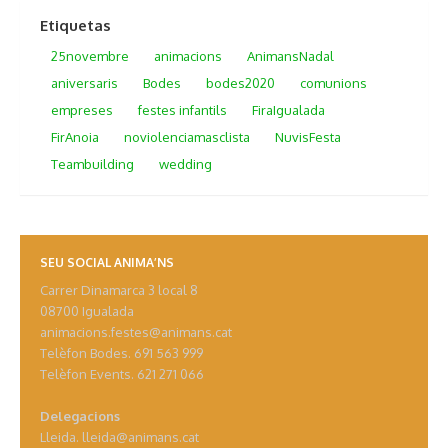
Etiquetas
25novembre
animacions
AnimansNadal
aniversaris
Bodes
bodes2020
comunions
empreses
festes infantils
FiraIgualada
FirAnoia
noviolenciamasclista
NuvisFesta
Teambuilding
wedding
SEU SOCIAL ANIMA’NS
Carrer Dinamarca 3 local 8
08700 Igualada
animacions.festes@animans.cat
Telèfon Bodes. 691 563 999
Telèfon Events. 621 271 066
Delegacions
Lleida. lleida@animans.cat